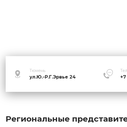
Тюмень
Те
ул.Ю.-Р.Г.Эрвье 24
+7
Региональные представит