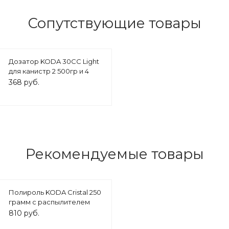
Сопутствующие товары
Дозатор KODA 30СС Light
для канистр 2 500гр и 4
000гр
368 руб.
Рекомендуемые товары
Полироль KODA Cristal 250
грамм с распылителем
810 руб.