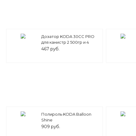
Дозатор KODA 30СС PRO
для канистр 2 500гр и 4
000гр
467 руб.
Полироль KODA Balloon
Shine
909 руб.