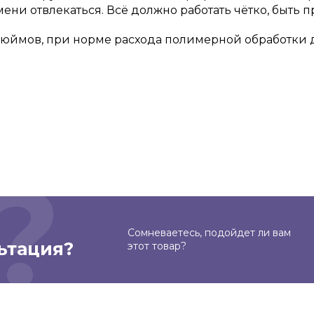
ени отвлекаться. Всё должно работать чётко, быть 
дюймов, при норме расхода полимерной обработки до
Сомневаетесь, подойдет ли вам
ьтация?
этот товар?